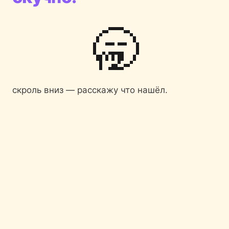
🥱
скроль вниз — расскажу что нашёл.